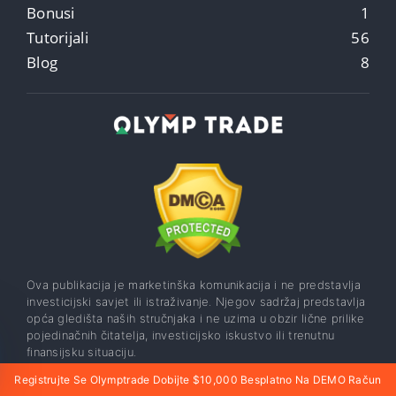
Bonusi
1
Tutorijali
56
Blog
8
Ova publikacija je marketinška komunikacija i ne predstavlja
investicijski savjet ili istraživanje. Njegov sadržaj predstavlja
opća gledišta naših stručnjaka i ne uzima u obzir lične prilike
pojedinačnih čitatelja, investicijsko iskustvo ili trenutnu
finansijsku situaciju.
Unofficial website of the Olymp Trade
Registrujte Se Olymptrade Dobijte $10,000 Besplatno Na DEMO Račun