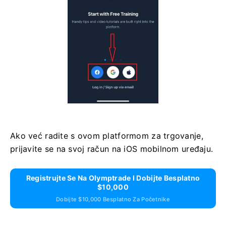
Ako već radite s ovom platformom za trgovanje,
prijavite se na svoj račun na iOS mobilnom uređaju.
Registrujte Se Na Olymptrade I Dobijte Besplatno
$10,000
Dobijte $10,000 Besplatno Za Početnike