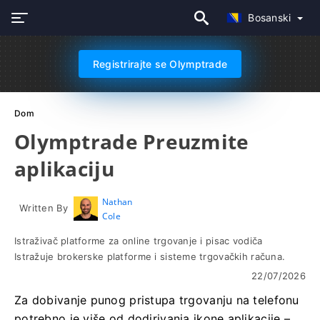
Bosanski
Registrirajte se Olymptrade
Dom
Olymptrade Preuzmite
aplikaciju
Nathan
Written By
Cole
Istraživač platforme za online trgovanje i pisac vodiča
Istražuje brokerske platforme i sisteme trgovačkih računa.
22/07/2026
Za dobivanje punog pristupa trgovanju na telefonu
potrebno je više od dodirivanja ikone aplikacije –