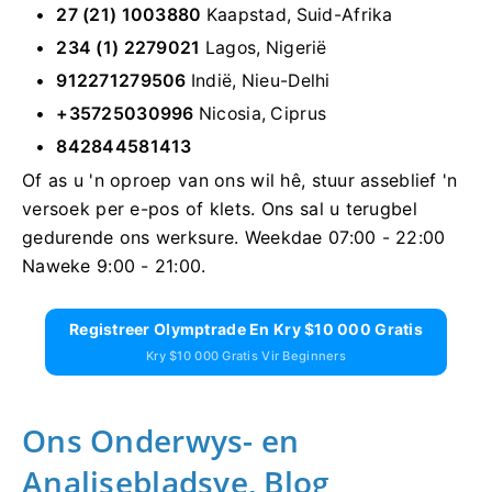
27 (21) 1003880
Kaapstad, Suid-Afrika
234 (1) 2279021
Lagos, Nigerië
912271279506
Indië, Nieu-Delhi
+35725030996
Nicosia, Ciprus
842844581413
Of as u 'n oproep van ons wil hê, stuur asseblief 'n
versoek per e-pos of klets. Ons sal u terugbel
gedurende ons werksure. Weekdae 07:00 - 22:00
Naweke 9:00 - 21:00.
Registreer Olymptrade En Kry $10 000 Gratis
Kry $10 000 Gratis Vir Beginners
Ons Onderwys- en
Analisebladsye, Blog