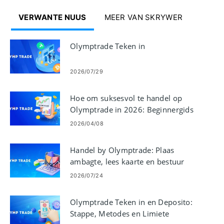
VERWANTE NUUS
MEER VAN SKRYWER
Olymptrade Teken in
2026/07/29
Hoe om suksesvol te handel op
Olymptrade in 2026: Beginnergids
en risikobeheer
2026/04/08
Handel by Olymptrade: Plaas
ambagte, lees kaarte en bestuur
risiko
2026/07/24
Olymptrade Teken in en Deposito:
Stappe, Metodes en Limiete