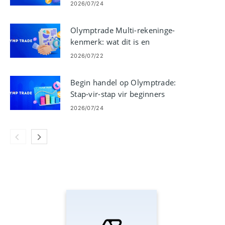
2026/07/24
Olymptrade Multi-rekeninge-
kenmerk: wat dit is en
sleutelvoordele
2026/07/22
Begin handel op Olymptrade:
Stap-vir-stap vir beginners
2026/07/24