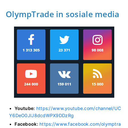
OlympTrade in sosiale media
Youtube:
https://www.youtube.com/channel/UC
Y6DeO0JlJ8dcdWPX9DDzRg
Facebook:
https://www.facebook.com/olymptra