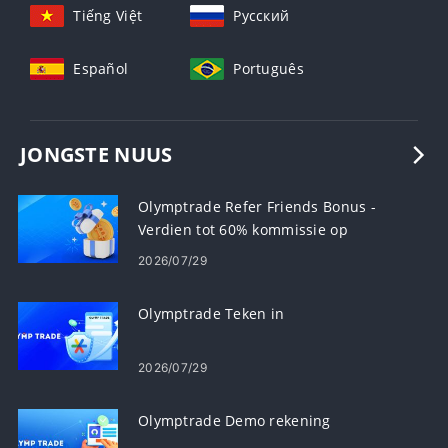
Tiếng Việt
Русский
Español
Português
JONGSTE NUUS
Olymptrade Refer Friends Bonus -
Verdien tot 60% kommissie op
verwysings
2026/07/29
Olymptrade Teken in
2026/07/29
Olymptrade Demo rekening