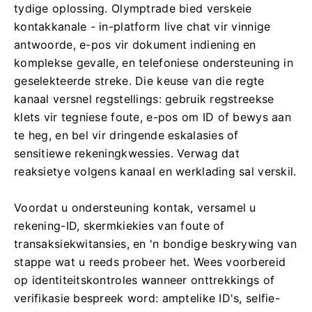
tydige oplossing. Olymptrade bied verskeie
kontakkanale - in-platform live chat vir vinnige
antwoorde, e-pos vir dokument indiening en
komplekse gevalle, en telefoniese ondersteuning in
geselekteerde streke. Die keuse van die regte
kanaal versnel regstellings: gebruik regstreekse
klets vir tegniese foute, e-pos om ID of bewys aan
te heg, en bel vir dringende eskalasies of
sensitiewe rekeningkwessies. Verwag dat
reaksietye volgens kanaal en werklading sal verskil.
Voordat u ondersteuning kontak, versamel u
rekening-ID, skermkiekies van foute of
transaksiekwitansies, en 'n bondige beskrywing van
stappe wat u reeds probeer het. Wees voorbereid
op identiteitskontroles wanneer onttrekkings of
verifikasie bespreek word: amptelike ID's, selfie-