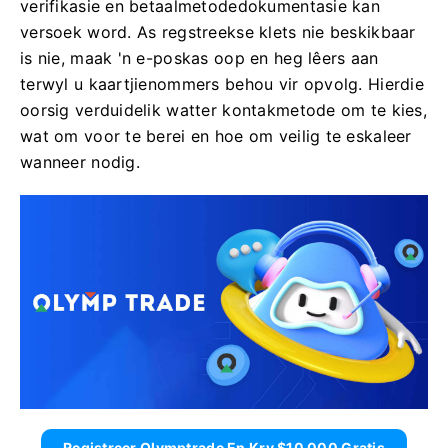
verifikasie en betaalmetodedokumentasie kan
versoek word. As regstreekse klets nie beskikbaar
is nie, maak 'n e-poskas oop en heg lêers aan
terwyl u kaartjienommers behou vir opvolg. Hierdie
oorsig verduidelik watter kontakmetode om te kies,
wat om voor te berei en hoe om veilig te eskaleer
wanneer nodig.
Registreer Olymptrade En Kry $10 000 Gratis