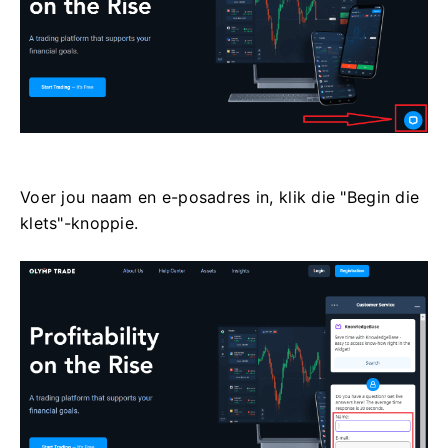
Voer jou naam en e-posadres in, klik die "Begin die
klets"-knoppie.