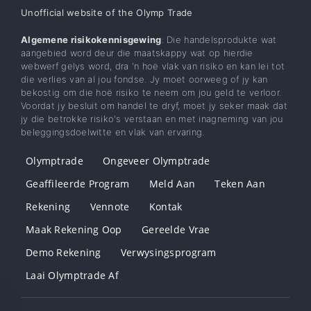
Unofficial website of the Olymp Trade
Algemene risikokennisgewing
: Die handelsprodukte wat
aangebied word deur die maatskappy wat op hierdie
webwerf gelys word, dra 'n hoë vlak van risiko en kan lei tot
die verlies van al jou fondse. Jy moet oorweeg of jy kan
bekostig om die hoë risiko te neem om jou geld te verloor.
Voordat jy besluit om handel te dryf, moet jy seker maak dat
jy die betrokke risiko's verstaan ​​en met inagneming van jou
beleggingsdoelwitte en vlak van ervaring.
Olymptrade
Ongeveer Olymptrade
Geaffileerde Program
Meld Aan
Teken Aan
Rekening
Vennote
Kontak
Maak Rekening Oop
Gereelde Vrae
Demo Rekening
Verwysingsprogram
Laai Olymptrade Af